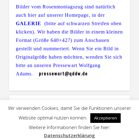
Bilder vom Rosenmontagszug sind natürlich
auch hier auf unserer Homepage, in der
GALERIE
(bitte auf schwarzen Streifen oben
klicken). Wir haben die Bilder in einem kleinen
Format (Größe 640×427) zum Anschauen
gestellt und nummeriert. Wenn Sie ein Bild in
Originalgröße haben möchten, wenden Sie sich
bitte an unseren Pressewart Wolfgang
pressewart@qddw.de
Adams.
Older Posts →
Wir verwenden Cookies, damit Sie die Funktionen unserer
Website optimal nutzen können.
Akzeptieren
Weitere Informationen finden Sie hier:
© 2026 KG Quer durch de Waat 1947 e.V.
Datenschutzerklärung