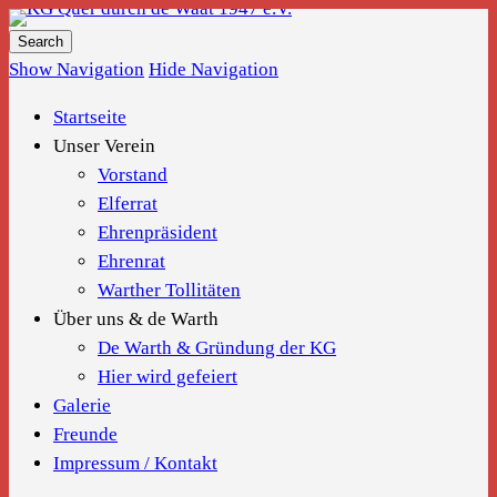
KG Quer durch de Waat 1947 e.V.
Show Navigation
Hide Navigation
Startseite
Unser Verein
Vorstand
Elferrat
Ehrenpräsident
Ehrenrat
Warther Tollitäten
Über uns & de Warth
De Warth & Gründung der KG
Hier wird gefeiert
Galerie
Freunde
Impressum / Kontakt