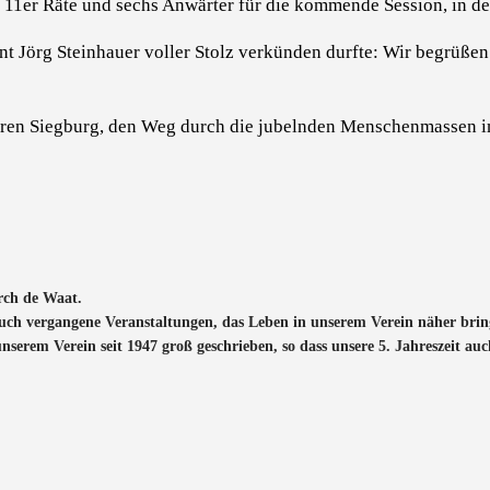
1er Räte und sechs Anwärter für die kommende Session, in de
ent Jörg Steinhauer voller Stolz verkünden durfte: Wir begrüß
en Siegburg, den Weg durch die jubelnden Menschenmassen im S
rch de Waat.
auch vergangene Veranstaltungen, das Leben in unserem Verein näher bring
erem Verein seit 1947 groß geschrieben, so dass unsere 5. Jahreszeit auc