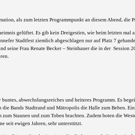
mation, als zum letzten Programmpunkt an diesem Abend, die Pr
imnis gelüftet. Es gib kein Dreigestirn, wie beim letzten mal al
nefer Stadtfest ziemlich abgeschlagen nur auf Platz 7 gehandel
und seine Frau Renate Becker – Steinhauer die in der Session 2
eren.
r buntes, abwechslungsreiches und heiteres Programm. Es begeis
en die Bands Stadtrand und Mätropolis die Halle zum Beben. Ei
m zum Staunen und zum Toben brachten. Zudem boten die Weste
 seit ewigen Jahren, sehr unterstützt.