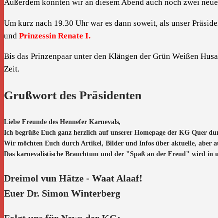
Außerdem konnten wir an diesem Abend auch noch zwei neue 1
Um kurz nach 19.30 Uhr war es dann soweit, als unser Präsid
und
Prinzessin Renate I.
Bis das Prinzenpaar unter den Klängen der Grün Weißen Husar
Zeit.
Grußwort des Präsidenten
Liebe Freunde des Hennefer Karnevals,
Ich begrüße Euch ganz herzlich auf unserer Homepage der KG Quer du
Wir möchten Euch durch Artikel, Bilder und Infos über aktuelle, aber 
Das karnevalistische Brauchtum und der "Spaß an der Freud" wird in uns
Dreimol vun Hätze - Waat Alaaf!
Euer Dr. Simon Winterberg
Folgt uns für News der KG: