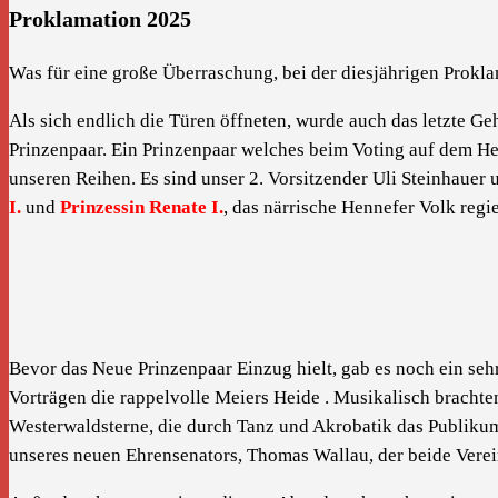
Proklamation 2025
Was für eine große Überraschung, bei der diesjährigen Prokla
Als sich endlich die Türen öffneten, wurde auch das letzte Gehe
Prinzenpaar. Ein Prinzenpaar welches beim Voting auf dem Hen
unseren Reihen. Es sind unser 2. Vorsitzender Uli Steinhauer 
I.
und
Prinzessin Renate I.
, das närrische Hennefer Volk regi
Bevor das Neue Prinzenpaar Einzug hielt, gab es noch ein seh
Vorträgen die rappelvolle Meiers Heide . Musikalisch bracht
Westerwaldsterne, die durch Tanz und Akrobatik das Publiku
unseres neuen Ehrensenators, Thomas Wallau, der beide Vereine