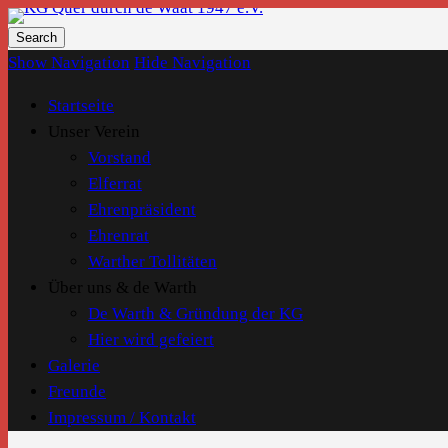
KG Quer durch de Waat 1947 e.V.
Show Navigation
Hide Navigation
Startseite
Unser Verein
Vorstand
Elferrat
Ehrenpräsident
Ehrenrat
Warther Tollitäten
Über uns & de Warth
De Warth & Gründung der KG
Hier wird gefeiert
Galerie
Freunde
Impressum / Kontakt