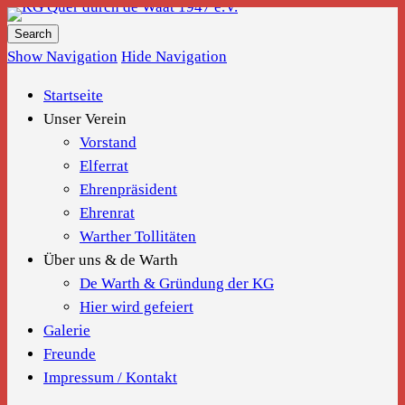
KG Quer durch de Waat 1947 e.V.
Show Navigation
Hide Navigation
Startseite
Unser Verein
Vorstand
Elferrat
Ehrenpräsident
Ehrenrat
Warther Tollitäten
Über uns & de Warth
De Warth & Gründung der KG
Hier wird gefeiert
Galerie
Freunde
Impressum / Kontakt