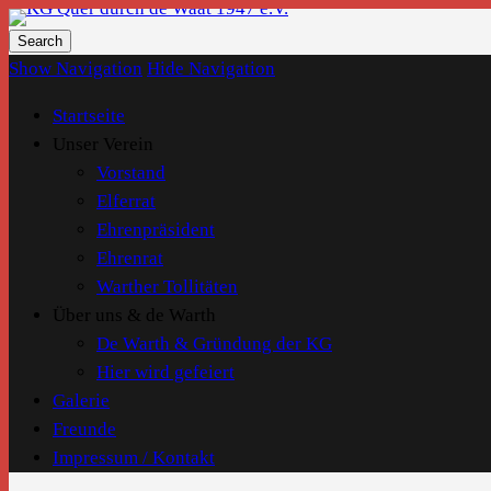
KG Quer durch de Waat 1947 e.V.
Show Navigation
Hide Navigation
Startseite
Unser Verein
Vorstand
Elferrat
Ehrenpräsident
Ehrenrat
Warther Tollitäten
Über uns & de Warth
De Warth & Gründung der KG
Hier wird gefeiert
Galerie
Freunde
Impressum / Kontakt