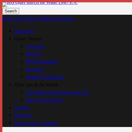
KG Quer durch de Waat 1947 e.V.
Show Navigation
Hide Navigation
Startseite
Unser Verein
Vorstand
Elferrat
Ehrenpräsident
Ehrenrat
Warther Tollitäten
Über uns & de Warth
De Warth & Gründung der KG
Hier wird gefeiert
Galerie
Freunde
Impressum / Kontakt