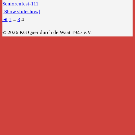
[Show slideshow]
◄
1
...
3
4
© 2026 KG Quer durch de Waat 1947 e.V.