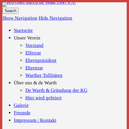
KG Quer durch de Waat 1947 e.V.
Show Navigation
Hide Navigation
Startseite
Unser Verein
Vorstand
Elferrat
Ehrenpräsident
Ehrenrat
Warther Tollitäten
Über uns & de Warth
De Warth & Gründung der KG
Hier wird gefeiert
Galerie
Freunde
Impressum / Kontakt