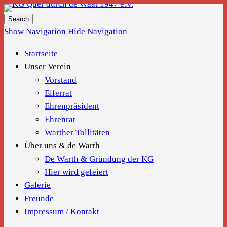
KG Quer durch de Waat 1947 e.V.
Show Navigation
Hide Navigation
Startseite
Unser Verein
Vorstand
Elferrat
Ehrenpräsident
Ehrenrat
Warther Tollitäten
Über uns & de Warth
De Warth & Gründung der KG
Hier wird gefeiert
Galerie
Freunde
Impressum / Kontakt