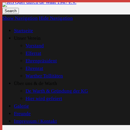
KG Quer durch de Waat 1947 e.V.
Show Navigation
Hide Navigation
Startseite
Unser Verein
Vorstand
Elferrat
Ehrenpräsident
Ehrenrat
Warther Tollitäten
Über uns & de Warth
De Warth & Gründung der KG
Hier wird gefeiert
Galerie
Freunde
Impressum / Kontakt